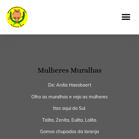
Ir
Me
para
o
conteúdo
Mulheres Muralhas
De: Anita Haesbaert
Olho as muralhas e vejo as mulheres
Itas aqui do Sul.
Talita, Zenita, Eulita, Lolita.
Gomos chupados da laranja